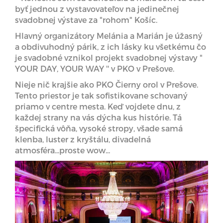
byť jednou z vystavovateľov na jedinečnej
svadobnej výstave za "rohom" Košíc.
Hlavný organizátory Melánia a Marián je úžasný
a obdivuhodný párik, z ich lásky ku všetkému čo
je svadobné vznikol projekt svadobnej výstavy "
YOUR DAY, YOUR WAY '' v PKO v Prešove.
Nieje nič krajšie ako PKO Čierny orol v Prešove.
Tento priestor je tak sofistikovane schovaný
priamo v centre mesta. Keď vojdete dnu, z
každej strany na vás dýcha kus histórie. Tá
špecifická vôňa, vysoké stropy, všade samá
klenba, luster z kryštálu, divadelná
atmosféra...proste wow...