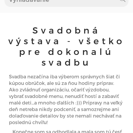
Svadobná
výstava - všetko
pre dokonalú
svadbu
Svadba nezačína iba výberom správnych šiat či
kúpou obrúčok, ale sú za ňou hodiny príprav.
Ako zvládnuť organizáciu, očariť výzdobou,
vybrať svadobné menu, nenudiť hostí a zabaviť
malé deti...a mnoho ďalších :))) Prípravy na veľký
deň netreba nikdy podceniť, a samozrejme ani
dolaďovanie detailov by ste nemali nechávať na
poslednú chvíľu!
Konečne som sa odhodlala a mala som tú česť