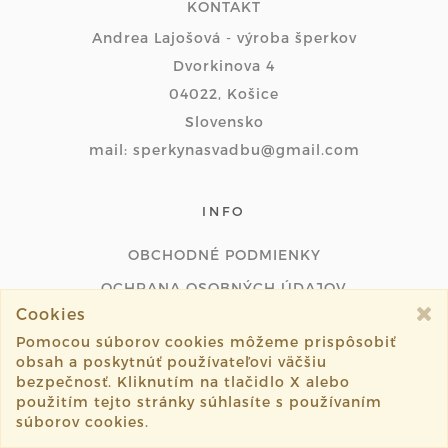
KONTAKT
Andrea Lajošová - výroba šperkov
Dvorkinova 4
04022, Košice
Slovensko
mail: sperkynasvadbu@gmail.com
INFO
OBCHODNÉ PODMIENKY
OCHRANA OSOBNÝCH ÚDAJOV
Cookies
NÁPOVEDA
Pomocou súborov cookies môžeme prispôsobiť
obsah a poskytnúť používateľovi väčšiu
STAROSTLIVOSŤ O ŠPERKY
bezpečnosť. Kliknutím na tlačidlo X alebo
použitím tejto stránky súhlasíte s používaním
PODMIENKY PLATOBNEJ BRÁNY
súborov cookies.