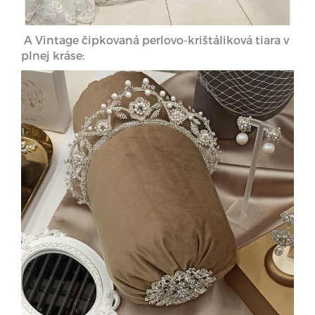
A Vintage čipkovaná perlovo-krištáliková tiara v
plnej kráse: