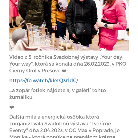
Video z 5. ročníka Svadobnej výstavy „Your day,
Your way“, ktorá sa konala dňa 26.02.2023, v PKO
Čierny Orol v Prešove ❤️:
https://fb.watch/kIetQ3r1dC/
...a zopár fotiek nájdete aj v galérií tohto
žurnáliku.
❤️
Ďalšia milá a energická osôbka ktorá
zorganizovala Svadobnú výstavu "Tvoríme
Eventy" dňa 2.04.2023, v OC Max v Poprade, je
Monika - ktorá ponúka na prenájom krásne