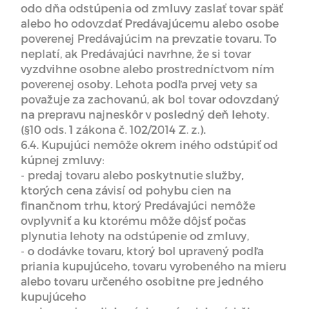
odo dňa odstúpenia od zmluvy zaslať tovar späť
alebo ho odovzdať Predávajúcemu alebo osobe
poverenej Predávajúcim na prevzatie tovaru. To
neplatí, ak Predávajúci navrhne, že si tovar
vyzdvihne osobne alebo prostredníctvom ním
poverenej osoby. Lehota podľa prvej vety sa
považuje za zachovanú, ak bol tovar odovzdaný
na prepravu najneskôr v posledný deň lehoty.
(§10 ods. 1 zákona č. 102/2014 Z. z.).
6.4. Kupujúci nemôže okrem iného odstúpiť od
kúpnej zmluvy:
- predaj tovaru alebo poskytnutie služby,
ktorých cena závisí od pohybu cien na
finančnom trhu, ktorý Predávajúci nemôže
ovplyvniť a ku ktorému môže dôjsť počas
plynutia lehoty na odstúpenie od zmluvy,
- o dodávke tovaru, ktorý bol upravený podľa
priania kupujúceho, tovaru vyrobeného na mieru
alebo tovaru určeného osobitne pre jedného
kupujúceho