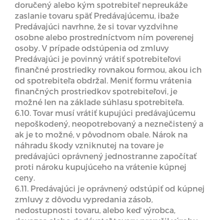
doručený alebo kým spotrebiteľ nepreukáže
zaslanie tovaru späť Predávajúcemu, ibaže
Predávajúci navrhne, že si tovar vyzdvihne
osobne alebo prostredníctvom ním poverenej
osoby. V prípade odstúpenia od zmluvy
Predávajúci je povinný vrátiť spotrebiteľovi
finančné prostriedky rovnakou formou, akou ich
od spotrebiteľa obdržal. Meniť formu vrátenia
finančných prostriedkov spotrebiteľovi, je
možné len na základe súhlasu spotrebiteľa.
6.10. Tovar musí vrátiť kupujúci predávajúcemu
nepoškodený, neopotrebovaný a neznečistený a
ak je to možné, v pôvodnom obale. Nárok na
náhradu škody vzniknutej na tovare je
predávajúci oprávnený jednostranne započítať
proti nároku kupujúceho na vrátenie kúpnej
ceny.
6.11. Predávajúci je oprávnený odstúpiť od kúpnej
zmluvy z dôvodu vypredania zásob,
nedostupnosti tovaru, alebo keď výrobca,