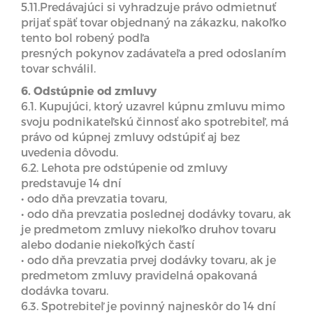
5.11.Predávajúci si vyhradzuje právo odmietnuť
prijať späť tovar objednaný na zákazku, nakoľko
tento bol robený podľa
presných pokynov zadávateľa a pred odoslaním
tovar schválil.
6. Odstúpnie od zmluvy
6.1. Kupujúci, ktorý uzavrel kúpnu zmluvu mimo
svoju podnikateľskú činnosť ako spotrebiteľ, má
právo od kúpnej zmluvy odstúpiť aj bez
uvedenia dôvodu.
6.2. Lehota pre odstúpenie od zmluvy
predstavuje 14 dní
• odo dňa prevzatia tovaru,
• odo dňa prevzatia poslednej dodávky tovaru, ak
je predmetom zmluvy niekoľko druhov tovaru
alebo dodanie niekoľkých častí
• odo dňa prevzatia prvej dodávky tovaru, ak je
predmetom zmluvy pravidelná opakovaná
dodávka tovaru.
6.3. Spotrebiteľ je povinný najneskôr do 14 dní