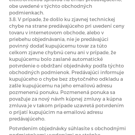
obe uvedené v týchto obchodných
podmienkach.
3.8. V prípade, že došlo ku zjavnej technickej
chybe na strane predávajúceho pri uvedení ceny
tovaru v internetovom obchode, alebo v
priebehu objednávania, nie je predávajúci
povinný dodať kupujúcemu tovar za túto
celkom zjavne chybnú cenu ani v prípade, že
kupujúcemu bolo zaslané automatické
potvrdenie o obdržaní objednávky podľa týchto
obchodných podmienok. Predávajúci informuje
kupujúceho o chybe bez zbytočného odkladu a
zašle kupujúcemu na jeho emailovú adresu
pozmenenú ponuku. Pozmenená ponuka sa
považuje za nový návrh kúpnej zmluvy a kúpna
zmluva je v takom prípade uzavretá potvrdením
o prijatí kupujúcim na emailovú adresu
predávajúceho.
Potvrdením objednávky súhlasíte s obchodnými
podmietnkami uvedenými na stránke