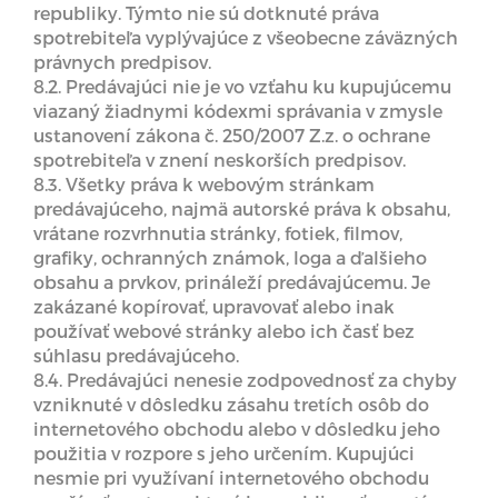
republiky. Týmto nie sú dotknuté práva
spotrebiteľa vyplývajúce z všeobecne záväzných
právnych predpisov.
8.2. Predávajúci nie je vo vzťahu ku kupujúcemu
viazaný žiadnymi kódexmi správania v zmysle
ustanovení zákona č. 250/2007 Z.z. o ochrane
spotrebiteľa v znení neskorších predpisov.
8.3. Všetky práva k webovým stránkam
predávajúceho, najmä autorské práva k obsahu,
vrátane rozvrhnutia stránky, fotiek, filmov,
grafiky, ochranných známok, loga a ďalšieho
obsahu a prvkov, prináleží predávajúcemu. Je
zakázané kopírovať, upravovať alebo inak
používať webové stránky alebo ich časť bez
súhlasu predávajúceho.
8.4. Predávajúci nenesie zodpovednosť za chyby
vzniknuté v dôsledku zásahu tretích osôb do
internetového obchodu alebo v dôsledku jeho
použitia v rozpore s jeho určením. Kupujúci
nesmie pri využívaní internetového obchodu