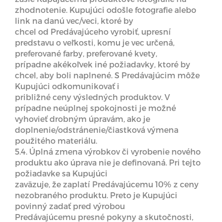
zhodnotenie. Kupujúci odošle fotografie alebo
link na danú vec/veci, ktoré by
chcel od Predávajúceho vyrobiť, upresní
predstavu o veľkosti, komu je vec určená,
preferované farby, preferované kvety,
prípadne akékoľvek iné požiadavky, ktoré by
chcel, aby boli naplnené. S Predávajúcim môže
Kupujúci odkomunikovať i
približné ceny výsledných produktov. V
prípadne neúplnej spokojnosti je možné
vyhovieť drobným úpravám, ako je
doplnenie/odstránenie/čiastková výmena
použitého materiálu.
5.4. Úplná zmena výrobkov či vyrobenie nového
produktu ako úprava nie je definovaná. Pri tejto
požiadavke sa Kupujúci
zaväzuje, že zaplatí Predávajúcemu 10% z ceny
nezobraného produktu. Preto je Kupujúci
povinný zadať pred výrobou
Predávajúcemu presné pokyny a skutočnosti,