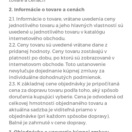
2. Informácie o tovare a cenách
2.1. Informácie o tovare, vrátane uvedenia ceny
jednotlivého tovaru a jeho hlavných vlastností sú
uvedené u jednotlivého tovaru v katalógu
internetového obchodu.
2.2. Ceny tovaru sú uvedené vrátane dane z
pridanej hodnoty. Ceny tovaru zostávajú v
platnosti po dobu, po ktorú sú zobrazované v
internetovom obchode. Toto ustanovenie
nevylučuje dojednanie kúpnej zmluvy za
individuálne dohodnutých podmienok.
2.3. K základnej cene objednávky je pripočítaná
cena za dopravu tovaru podľa toho, aký spôsob
doručenia kupujúci vyberie. Cena je odvodená od
celkovej hmotnosti objednaného tovaru a
aktuálna sadzba je viditeľná priamo v
objednávke (pri každom spôsobe dopravy).
Balné je zahrnuté v cene dopravy.
3. Objednávka a uzavretie kúpnej zmluvy