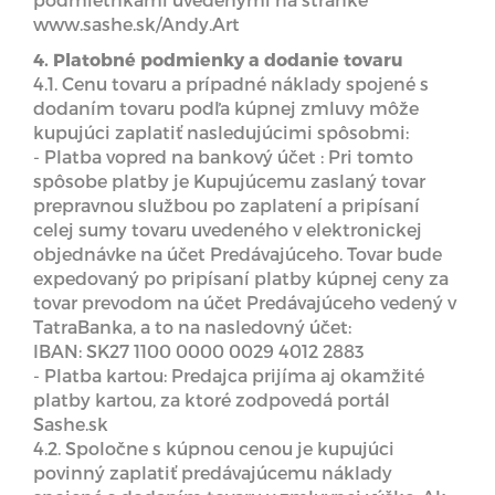
www.sashe.sk/Andy.Art
4. Platobné podmienky a dodanie tovaru
4.1. Cenu tovaru a prípadné náklady spojené s
dodaním tovaru podľa kúpnej zmluvy môže
kupujúci zaplatiť nasledujúcimi spôsobmi:
- Platba vopred na bankový účet : Pri tomto
spôsobe platby je Kupujúcemu zaslaný tovar
prepravnou službou po zaplatení a pripísaní
celej sumy tovaru uvedeného v elektronickej
objednávke na účet Predávajúceho. Tovar bude
expedovaný po pripísaní platby kúpnej ceny za
tovar prevodom na účet Predávajúceho vedený v
TatraBanka, a to na nasledovný účet:
IBAN: SK27 1100 0000 0029 4012 2883
- Platba kartou: Predajca prijíma aj okamžité
platby kartou, za ktoré zodpovedá portál
Sashe.sk
4.2. Spoločne s kúpnou cenou je kupujúci
povinný zaplatiť predávajúcemu náklady