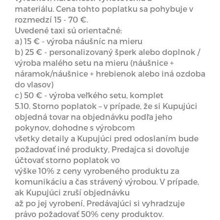
materiálu. Cena tohto poplatku sa pohybuje v
rozmedzí 15 - 70 €.
Uvedené taxi sú orientačné:
a) 15 € - výroba náušníc na mieru
b) 25 € - personalizovaný šperk alebo doplnok /
výroba malého setu na mieru (náušnice +
náramok/náušnice + hrebienok alebo iná ozdoba
do vlasov)
c) 50 € - výroba veľkého setu, komplet
5.10. Storno poplatok – v prípade, že si Kupujúci
objedná tovar na objednávku podľa jeho
pokynov, dohodne s výrobcom
všetky detaily a Kupujúci pred odoslaním bude
požadovať iné produkty, Predajca si dovoľuje
účtovať storno poplatok vo
výške 10% z ceny vyrobeného produktu za
komunikáciu a čas strávený výrobou. V prípade,
ak Kupujúci zruší objednávku
až po jej vyrobení, Predávajúci si vyhradzuje
právo požadovať 50% ceny produktov.