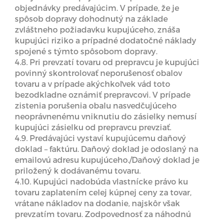
objednávky predávajúcim. V prípade, že je
spôsob dopravy dohodnutý na základe
zvláštneho požiadavku kupujúceho, znáša
kupujúci riziko a prípadné dodatočné náklady
spojené s týmto spôsobom dopravy.
4.8. Pri prevzatí tovaru od prepravcu je kupujúci
povinný skontrolovať neporušenosť obalov
tovaru a v prípade akýchkoľvek vád toto
bezodkladne oznámiť prepravcovi. V prípade
zistenia porušenia obalu nasvedčujúceho
neoprávnenému vniknutiu do zásielky nemusí
kupujúci zásielku od prepravcu prevziať.
4.9. Predávajúci vystaví kupujúcemu daňový
doklad – faktúru. Daňový doklad je odoslaný na
emailovú adresu kupujúceho./Daňový doklad je
priložený k dodávanému tovaru.
4.10. Kupujúci nadobúda vlastnícke právo ku
tovaru zaplatením celej kúpnej ceny za tovar,
vrátane nákladov na dodanie, najskôr však
prevzatím tovaru. Zodpovednosť za náhodnú