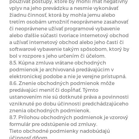
používať postupy, ktoré by mohli mať negatívny
vplyv na jeho prevádzku a nesmie vykonávať
žiadnu činnosť, ktorá by mohla jemu alebo
tretím osobám umožniť neoprávnene zasahovať
či neoprávnene užívať programové vybavenie
alebo ďalšie súčasti tvoriace internetový obchod
a užívať internetový obchod alebo jeho časti či
softwarové vybavenie takým spôsobom, ktorý by
bol v rozpore s jeho určením či účelom.
8.5. Kúpna zmluva vrátane obchodných
podmienok je archivovaná predávajúcim v
elektronickej podobe a nie je verejne prístupná.
8.6. Znenie obchodných podmienok môže
predávajúci meniť či dopĺňať. Týmto
ustanovením nie sú dotknuté práva a povinnosti
vzniknuté po dobu účinnosti predchádzajúceho
znenia obchodných podmienok.
8.7. Prílohou obchodných podmienok je vzorový
formulár pre odstúpenie od zmluvy.
Tieto obchodné podmienky nadobúdajú
účinnosť dňom ……