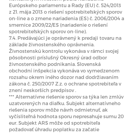
Európskeho parlamentu a Rady (EU) č. 524/2013
z 21. mája 2013 o riešení spotrebiteľských sporov
on-line a o zmene nariadenia (ES) č. 2006/2004 a
smernice 2009/22/ES (nariadenie o riešení
spotrebiteľských sporov on-line).
7.4. Predávajúci je oprávnený k predaji tovaru na
základe živnostenského oprávnenia.
Živnostenskú kontrolu vykonáva v rámci svojej
pôsobnosti príslušný Okresný úrad odbor
živnostenského podnikania. Slovenská
obchodní inšpekcia vykonáva vo vymedzenom
rozsahu okrem iného dozor nad dodržiavaním
zákona č. 250/2007 Z.z. o ochrane spotrebiteľa v
znení neskorších predpisov .
*** Alternatívne riešenie sporov sa týka len zmlúv
uzatvorených na diaľku. Subjekt alternatívneho
riešenia sporov môže návrh odmietnuť, ak
vyčísliteľná hodnota sporu nepresahuje sumu 20
eur. Subjekt ARS môže od spotrebiteľa
požadovať úhradu poplatku za začatie