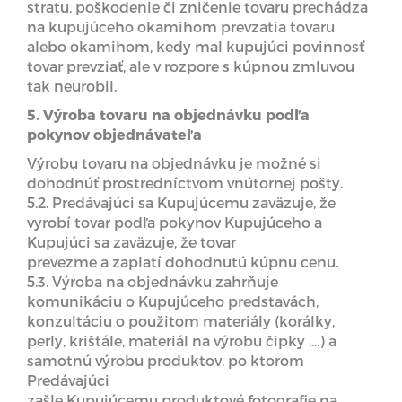
stratu, poškodenie či zničenie tovaru prechádza
na kupujúceho okamihom prevzatia tovaru
alebo okamihom, kedy mal kupujúci povinnosť
tovar prevziať, ale v rozpore s kúpnou zmluvou
tak neurobil.
5. Výroba tovaru na objednávku podľa
pokynov objednávateľa
Výrobu tovaru na objednávku je možné si
dohodnúť prostredníctvom vnútornej pošty.
5.2. Predávajúci sa Kupujúcemu zaväzuje, že
vyrobí tovar podľa pokynov Kupujúceho a
Kupujúci sa zaväzuje, že tovar
prevezme a zaplatí dohodnutú kúpnu cenu.
5.3. Výroba na objednávku zahrňuje
komunikáciu o Kupujúceho predstavách,
konzultáciu o použitom materiály (korálky,
perly, krištále, materiál na výrobu čipky ....) a
samotnú výrobu produktov, po ktorom
Predávajúci
zašle Kupujúcemu produktové fotografie na