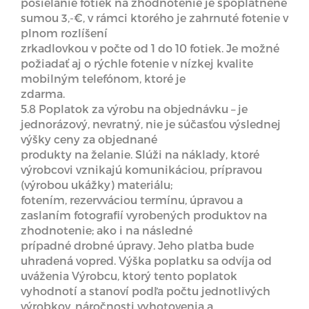
posielanie fotiek na zhodnotenie je spoplatnené
sumou 3,-€, v rámci ktorého je zahrnuté fotenie v
plnom rozlíšení
zrkadlovkou v počte od 1 do 10 fotiek. Je možné
požiadať aj o rýchle fotenie v nízkej kvalite
mobilným telefónom, ktoré je
zdarma.
5.8 Poplatok za výrobu na objednávku – je
jednorázový, nevratný, nie je súčasťou výslednej
výšky ceny za objednané
produkty na želanie. Slúži na náklady, ktoré
výrobcovi vznikajú komunikáciou, prípravou
(výrobou ukážky) materiálu;
fotením, rezervváciou termínu, úpravou a
zaslaním fotografií vyrobených produktov na
zhodnotenie; ako i na následné
prípadné drobné úpravy. Jeho platba bude
uhradená vopred. Výška poplatku sa odvíja od
uváženia Výrobcu, ktorý tento poplatok
vyhodnotí a stanoví podľa počtu jednotlivých
výrobkov, náročnosti vyhotovenia a