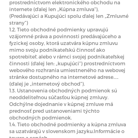
prostredníctvom elektronického obchodu na
internete (ďalej len „Kúpna zmluva“),
(Predávajúci a Kupujúci spolu ďalej len „Zmluvné
strany“)
1.2. Tieto obchodné podmienky upravujú
vzájomné práva a povinnosti predávajúceho a
fyzickej osoby, ktorá uzatvára kúpnu zmluvu
mimo svoju podnikateľskú činnosť ako
spotrebiteľ, alebo v rámci svojej podnikateľskej
činnosti (ďalej len: „kupujúci“) prostredníctvom
webového rozhrania umiestneného na webovej
stránke dostupného na internetové adrese…..
(ďalej je „internetový obchod“).
1.3. Ustanovenia obchodných podmienok sú
neoddeliteľnou súčasťou kúpnej zmluvy.
Odchýlne dojednanie v kúpnej zmluve má
prednosť pred ustanoveniami týchto
obchodných podmienok.
1.4. Tieto obchodné podmienky a kúpna zmluva
sa uzatvárajú v slovenskom jazyku.Informácie o
tovare a cenách