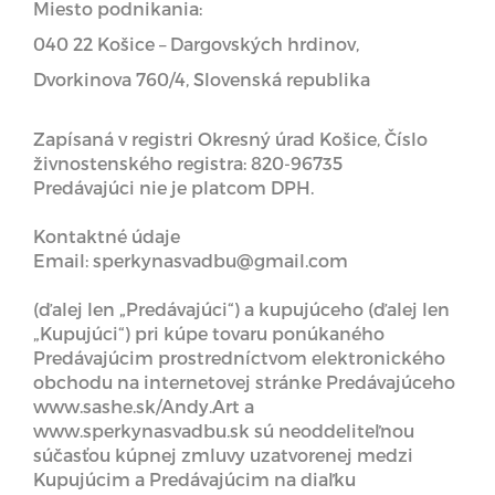
Miesto podnikania:
040 22 Košice – Dargovských hrdinov,
Dvorkinova 760/4, Slovenská republika
Zapísaná v registri Okresný úrad Košice, Číslo
živnostenského registra: 820-96735
Predávajúci nie je platcom DPH.
Kontaktné údaje
Email: sperkynasvadbu@gmail.com
(ďalej len „Predávajúci“) a kupujúceho (ďalej len
„Kupujúci“) pri kúpe tovaru ponúkaného
Predávajúcim prostredníctvom elektronického
obchodu na internetovej stránke Predávajúceho
www.sashe.sk/Andy.Art a
www.sperkynasvadbu.sk sú neoddeliteľnou
súčasťou kúpnej zmluvy uzatvorenej medzi
Kupujúcim a Predávajúcim na diaľku