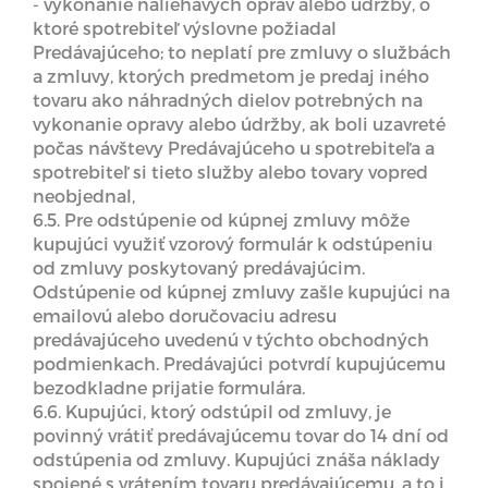
- vykonanie naliehavých opráv alebo údržby, o
ktoré spotrebiteľ výslovne požiadal
Predávajúceho; to neplatí pre zmluvy o službách
a zmluvy, ktorých predmetom je predaj iného
tovaru ako náhradných dielov potrebných na
vykonanie opravy alebo údržby, ak boli uzavreté
počas návštevy Predávajúceho u spotrebiteľa a
spotrebiteľ si tieto služby alebo tovary vopred
neobjednal,
6.5. Pre odstúpenie od kúpnej zmluvy môže
kupujúci využiť vzorový formulár k odstúpeniu
od zmluvy poskytovaný predávajúcim.
Odstúpenie od kúpnej zmluvy zašle kupujúci na
emailovú alebo doručovaciu adresu
predávajúceho uvedenú v týchto obchodných
podmienkach. Predávajúci potvrdí kupujúcemu
bezodkladne prijatie formulára.
6.6. Kupujúci, ktorý odstúpil od zmluvy, je
povinný vrátiť predávajúcemu tovar do 14 dní od
odstúpenia od zmluvy. Kupujúci znáša náklady
spojené s vrátením tovaru predávajúcemu, a to i