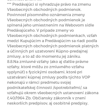
*** Predávajúci si vyhradzuje právo na zmenu
Všeobecných obchodných podmienok.
Povinnosť písomného oznámenia zmeny
Všeobecných obchodných podmienok je
splnená jeho umiestnením na Webovom sídle
Predávajúceho. V prípade zmeny vo
Všeobecných obchodných podmienkach, vzťah
medzi Kupujúcim a Predávajúcim sa riadi podľa
Všeobecných obchodných podmienok platných
a účinných pri uzatvorení Kúpno-predajnej
zmluvy, a to až do momentu jej zániku.
8.8.Na zmluvné vzťahy (ako aj ďalšie právne
vzťahy, ktoré môžu zo zmluvného vzťahu
vyplynúť) s fyzickými osobami, ktoré pri
uzatváraní kúpnej zmluvy podľa týchto VOP
nekonajú v rámci predmetu svojej
podnikateľskej činnosti /spotrebiteľmi/, sa
vzťahujú okrem všeobecných ustanovení zákona
č.40/1964 Zb. Občiansky zákonník v znení
neskorších predpisov, aj osobitné predpisy,