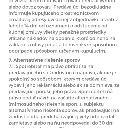
dovozca alebo dodávateľ tovaru prerušil výrobu
alebo dovoz tovaru. Predávajúci bezodkladne
informuje kupujúceho prostredníctvom
emailovej adresy uvedenej v objednávke a vráti v
lehote 14 dní od oznámení o odstúpenie od
kúpnej zmluvy všetky peňažné prostriedky
vrátane nákladov na dodanie, ktoré od neho na
základe zmluvy prijal, a to rovnakým spôsobom,
poprípade spôsobom určeným kupujúcim.
7. Alternatívne riešenie sporov
7.1. Spotrebiteľ má právo obrátiť sa na
predávajúceho so žiadosťou o nápravu, ak nie je
spokojný so spôsobom, ktorým predávajúci
vybavil jeho reklamáciu alebo ak sa domnieva, že
predávajúci porušil jeho práva. Spotrebiteľ má
právo podať návrh na začatie alternatívneho
(mimosúdneho) riešenia sporu u subjektu
alternatívneho riešenia sporov, ak predávajúci na
žiadosť podľa predchádzajúcej vety odpovedal
zamietavo alebo na ňu neodpovedal do 30 dní