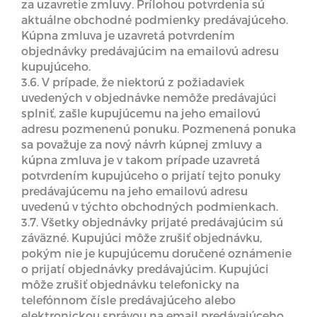
za uzavretie zmluvy. Prílohou potvrdenia sú
aktuálne obchodné podmienky predávajúceho.
Kúpna zmluva je uzavretá potvrdením
objednávky predávajúcim na emailovú adresu
kupujúceho.
3.6. V prípade, že niektorú z požiadaviek
uvedených v objednávke nemôže predávajúci
splniť, zašle kupujúcemu na jeho emailovú
adresu pozmenenú ponuku. Pozmenená ponuka
sa považuje za nový návrh kúpnej zmluvy a
kúpna zmluva je v takom prípade uzavretá
potvrdením kupujúceho o prijatí tejto ponuky
predávajúcemu na jeho emailovú adresu
uvedenú v týchto obchodných podmienkach.
3.7. Všetky objednávky prijaté predávajúcim sú
záväzné. Kupujúci môže zrušiť objednávku,
pokým nie je kupujúcemu doručené oznámenie
o prijatí objednávky predávajúcim. Kupujúci
môže zrušiť objednávku telefonicky na
telefónnom čísle predávajúceho alebo
elektronickou správou na email predávajúceho,