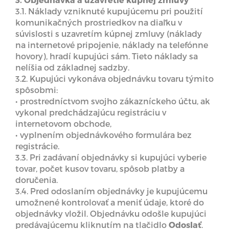
3.1. Náklady vzniknuté kupujúcemu pri použití
komunikačných prostriedkov na diaľku v
súvislosti s uzavretím kúpnej zmluvy (náklady
na internetové pripojenie, náklady na telefónne
hovory), hradí kupujúci sám. Tieto náklady sa
nelíšia od základnej sadzby.
3.2. Kupujúci vykonáva objednávku tovaru týmito
spôsobmi:
• prostredníctvom svojho zákazníckeho účtu, ak
vykonal predchádzajúcu registráciu v
internetovom obchode,
• vyplnením objednávkového formulára bez
registrácie.
3.3. Pri zadávaní objednávky si kupujúci vyberie
tovar, počet kusov tovaru, spôsob platby a
doručenia.
3.4. Pred odoslaním objednávky je kupujúcemu
umožnené kontrolovať a meniť údaje, ktoré do
objednávky vložil. Objednávku odošle kupujúci
predávajúcemu kliknutím na tlačidlo
Odoslať
.