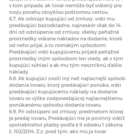
v tom prípade, ak tovar nemôže byť vrátený pre
svoju povahu obvyklou poštovnou cestou.
6.7. Ak odstúpi kupujúci od zmluvy, vráti mu
predávajúci bezodkladne, najneskôr však do 14
dní od odstúpenie od zmluvy, všetky peňažné
prostriedky vrátane nákladov na dodanie, ktoré
od neho prijal, a to rovnakým spôsobom.
Predávajúci vráti kupujúcemu prijaté peňažné
prostriedky iným spôsobom len vtedy, ak s tým
kupujúci súhlasí a ak mu tým nevzniknú ďalšie
náklady.
6.8. Ak kupujúci zvolil iný než najlacnejší spôsob
dodania tovaru, ktorý predávajúci ponúka, vráti
predávajúci kupujúcemu náklady na dodanie
tovaru vo výške zodpovedajúcej najlacnejšiemu
ponúkanému spôsobu dodania tovaru.
6.9. Pri odstúpení od zmluvy, predmetom ktorej
je predaj tovaru, Predávajúci nie je povinný vrátiť
spotrebiteľovi platby podľa § 9 odseku 1 zákona
č. 102/2014. Z.z. pred tým, ako mu je tovar