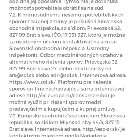
odo dňa jej odoslania. Týmto nie je dotknutá
možnosť spotrebiteľa obrátiť sa na súd.
7.2. K mimosúdnemu riešeniu spotrebiteľských
sporou z kúpnej zmluvy je príslušná Slovenská
obchodná inšpekcia, so sídlom: Prievozská 32,
827 99 Bratislava, IČO: 17 331 927, ktorú je možné
za uvedeným účelom kontaktovať na adrese
Slovenská obchodná inšpekcia, Ústredný
inšpektorát, Odbor medzinárodných vzťahov a
alternatívneho riešenia sporov, Prievozská 32,
827 99 Bratislava 27, alebo elektronicky na
ars@soi.sk alebo adr.@soi.sk. Internetová adresa:
https://www.soi.sk/. Platformu pre riešenie
sporov on-line nachádzajúcu sa na internetovej
adrese http://ec.europa.eu/consumers/odr je
možné využiť pri riešení sporov medzi
predávajúcim a kupujúcim z kúpnej zmluvy.
7.3. Európske spotrebiteľské centrum Slovenská
republika, so sídlom Mlynské nivy 44/a, 827 15
Bratislave, internetová adresa: http://esc-sr.sk/ je
kontaktným miestom podľa Nariadenia