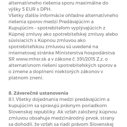
alternatívneho riešenia sporu maximálne do
výšky 5 EUR s DPH.
Všetky ďalšie informácie ohľadne alternatívneho
riešenia sporov medzi Predávajúcim a
Kupujúcim – spotrebiteľom vyplývajúcich z
Kúpnej zmluvy ako spotrebiteľskej zmluvy alebo
súvisiacich s Kúpnou zmluvou ako
spotrebiteľskou zmluvou sú uvedené na
internetovej stránke Ministerstva hospodárstva
SR www.mhsr.sk a v zákone č. 391/2015 Z.z. o
alternatívnom riešení spotrebiteľských sporov a
o zmene a doplnení niektorých zákonov v
platnom znení.
8. Záverečné ustanovenia
8.1. Všetky dojednania medzi predávajúcim a
kupujúcim sa spravujú právnym poriadkom
Slovenskej republiky. Ak vzťah založený kúpnou
zmluvou obsahuje medzinárodný prvok, strany
sa dohodli, že vzťah sa riadi právom Slovenskej