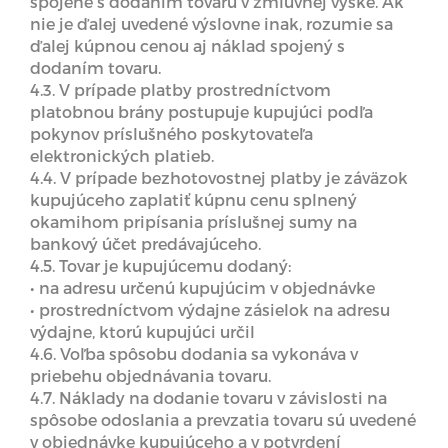
spojené s dodaním tovaru v zmluvnej výške. Ak
nie je ďalej uvedené výslovne inak, rozumie sa
ďalej kúpnou cenou aj náklad spojený s
dodaním tovaru.
4.3. V prípade platby prostredníctvom
platobnou brány postupuje kupujúci podľa
pokynov príslušného poskytovateľa
elektronických platieb.
4.4. V prípade bezhotovostnej platby je záväzok
kupujúceho zaplatiť kúpnu cenu splnený
okamihom pripísania príslušnej sumy na
bankový účet predávajúceho.
4.5. Tovar je kupujúcemu dodaný:
• na adresu určenú kupujúcim v objednávke
• prostredníctvom výdajne zásielok na adresu
výdajne, ktorú kupujúci určil
4.6. Voľba spôsobu dodania sa vykonáva v
priebehu objednávania tovaru.
4.7. Náklady na dodanie tovaru v závislosti na
spôsobe odoslania a prevzatia tovaru sú uvedené
v objednávke kupujúceho a v potvrdení