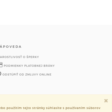
ÁPOVEDA
TAROSTLIVOSŤ O ŠPERKY
PODMIENKY PLATOBNEJ BRÁNY
ODSTÚPIŤ OD ZMLUVY ONLINE
bo použitím tejto stránky súhlasíte s používaním súborov
Vytvorené systémom
sashe.sk