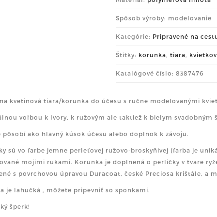
Spôsob výroby: modelovanie
Kategórie:
Pripravené na cest
Štítky:
korunka
,
tiara
,
kvietko
Katalógové číslo: 8387476
na kvetinová tiara/korunka do účesu s ručne modelovanými kviet
álnou voľbou k Ivory, k ružovým ale taktiež k bielym svadobným 
 pôsobí ako hlavný kúsok účesu alebo doplnok k závoju.
ky sú vo farbe jemne perleťovej ružovo-broskyňivej (farba je unik
vané mojimi rukami. Korunka je doplnená o perličky v tvare ryže
ené s povrchovou úpravou Duracoat, české Preciosa krištále, a mo
a je lahučká , môžete pripevniť so sponkami.
ký šperk!