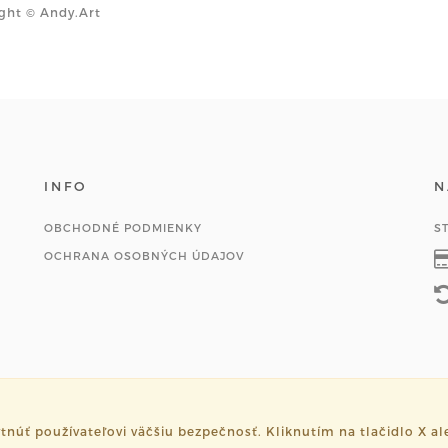
ght © Andy.Art
INFO
N
OBCHODNÉ PODMIENKY
S
OCHRANA OSOBNÝCH ÚDAJOV
ť používateľovi väčšiu bezpečnosť. Kliknutím na tlačidlo X ale