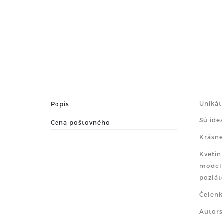
Unikát
Popis
Sú ide
Cena poštovného
Krásne
Kvetin
modelo
pozlát
Čelenk
Autors