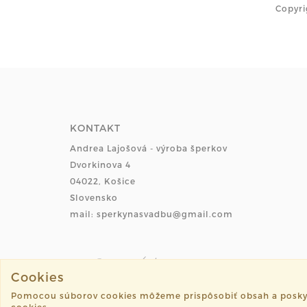
Copyri
KONTAKT
Andrea Lajošová - výroba šperkov
Dvorkinova 4
04022, Košice
Slovensko
mail: sperkynasvadbu@gmail.com
Cookies
Pomocou súborov cookies môžeme prispôsobiť obsah a poskytnú
©2026 sperkynasvadbu.sk všetky práva vyhradené.