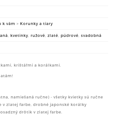
u k vám
>
Korunky a tiary
vaná
,
kvetinky
,
ružové
,
zlaté
,
púdrové
,
svadobná
kami, krištáľmi a korálkami.
šatám!
átna, namiešaná ručne) - všetky kvietky sú ručne
 v zlatej farbe, drobné japonské korálky
sadzný drôtik v zlatej farbe.