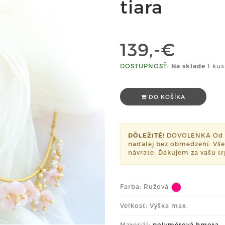
tiara
139,-€
DOSTUPNOSŤ:
Na sklade
1 kus
DO KOŠÍKA
DÔLEŽITÉ!
DOVOLENKA Od 4.
naďalej bez obmedzení. Vše
návrate. Ďakujem za vašu t
Farba:
Ružová
Veľkosť: Výška max.
Materiál:
polymérová hmota