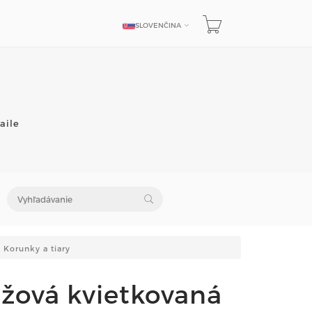
SLOVENČINA
JAZYK
aile
Korunky a tiary
žová kvietkovaná