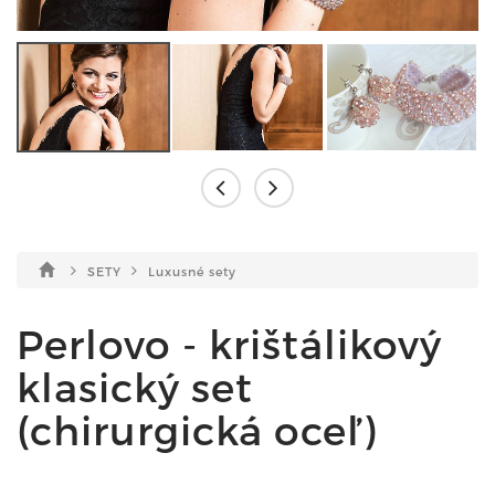
SETY
Luxusné sety
Perlovo - krištálikový
klasický set
(chirurgická oceľ)