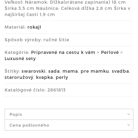
Veľkosť: Náramok: Dĺžka(vrátane zapínania) 18 cm
Šírka 3,5 cm Náušnice: Celková dĺžka 2,8 cm Šírka v
najširšej časti 1,9 cm
Materiál:
rokajl
Spôsob výroby: ručné šitie
Kategórie:
Pripravené na cestu k vám
>
Perlové
>
Luxusné sety
Štítky:
swarovski
,
sada
,
mama
,
pre mamku
,
svadba
,
staroružový
,
kvapka
,
perly
Katalógové číslo: 2861813
Popis
Cena poštovného