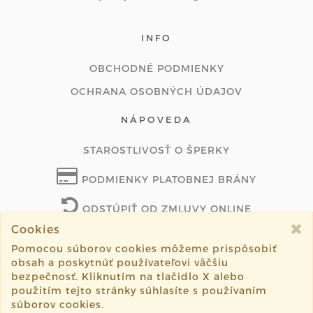
INFO
OBCHODNÉ PODMIENKY
OCHRANA OSOBNÝCH ÚDAJOV
NÁPOVEDA
STAROSTLIVOSŤ O ŠPERKY
PODMIENKY PLATOBNEJ BRÁNY
ODSTÚPIŤ OD ZMLUVY ONLINE
Cookies
Pomocou súborov cookies môžeme prispôsobiť
obsah a poskytnúť používateľovi väčšiu
©2026 sperkynasvadbu.sk všetky práva vyhradené.
bezpečnosť. Kliknutím na tlačidlo X alebo
použitím tejto stránky súhlasíte s používaním
Vytvorené systémom
sashe.sk
súborov cookies.