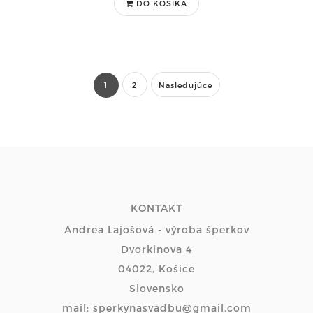
DO KOŠÍKA
1
2
Nasledujúce
KONTAKT
Andrea Lajošová - výroba šperkov
Dvorkinova 4
04022, Košice
Slovensko
mail: sperkynasvadbu@gmail.com